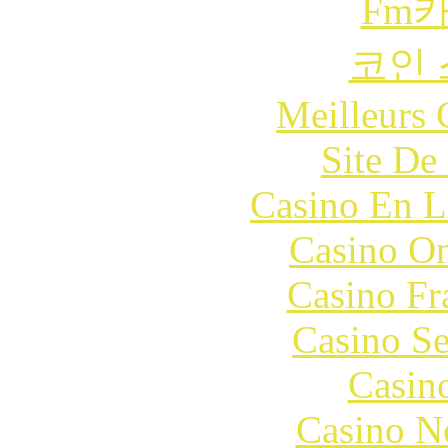
Fm카
코인
Meilleurs 
Site De 
Casino En L
Casino O
Casino Fr
Casino S
Casin
Casino N